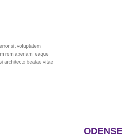
error sit voluptatem
am rem aperiam, eaque
si architecto beatae vitae
ODENSE​