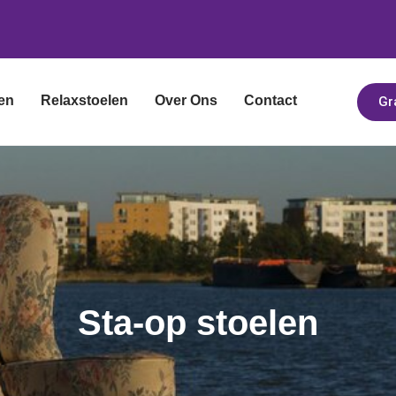
len
Relaxstoelen
Over Ons
Contact
Gr
Sta-op stoelen